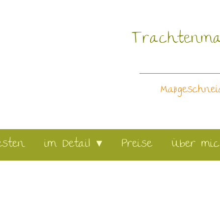
Trachtenma
Maßgeschnei
esten
im Detail ▾
Preise
Über mi