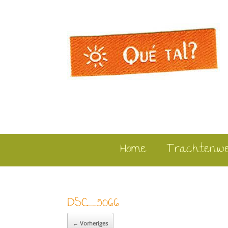
Home
Trachtenw
DSC_5066
← Vorheriges